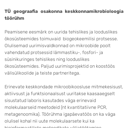
TÜ geograafia osakonna keskkonnamikrobioloogia
töörühm
Peamisene eesmärk on uurida tehislikes ja looduslikes
ökosüsteemides toimuvaid biogeokeemilisi protsesse.
Olulisemad uurimisvaldkonnad on mikroobide poolt
vahendatud protsessid lämmastiku-, fosfori- ja
süsinikuringes tehislikes ning looduslikes
ökosüsteemides. Paljud uurimisprojektid on koostöös
välisülikoolide ja teiste partneritega.
Erinevate keskkondade mikroobikoosluse mitmekesisust,
aktiivsust ja funktsionaalsust uuritakse kaasaaegselt
sisustatud laboris kasutades väga erinevaid
molekulaarseid meetodeid (nt kvantitatiivne PCR,
metagenoomika). Töörühma igapäevatöös on ka väga
olulisel kohal nii uute molekulaarsete kui ka
bioinformaatiliste metoodikate väljatöötamine.