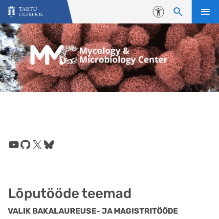
Liigu edasi põhisisu juurde
Juurdepääsetavus
YouTube
GitHub
X
Bluesky
Lõputööde teemad
VALIK BAKALAUREUSE- JA MAGISTRITÖÖDE