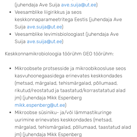
(juhendaja Ave Suija
ave.suija@ut.ee
)
Veesamblike liigirikkus ja seos
keskkonnaparameetritega Eestis (juhendaja Ave
Suija
ave.suija@ut.ee
)
Veesamblike levimisbioloogiast (juhendaja Ave
Suija
ave.suija@ut.ee
)
Keskkonnamikrobioloogia töörühm GEO töörühm:
Mikroobsete protsesside ja mikroobikoosluse seos
kasvuhoonegaasidega erinevates keskkondades
(metsad, märgalad, tehismärgalad, põllumaad,
rikutud/reostatud ja taastatud/korrastatatud alad
jm) (juhendaja Mikk Espenberg
mikk.espenberg@ut.ee
)
Mikroobse süsiniku- ja/või lämmastikuringe
uurimine erinevates keskkondades (metsad,
märgalad, tehismärgalad, põllumaad, taastatud alad
jm) (juhendaja Mikk Espenberg