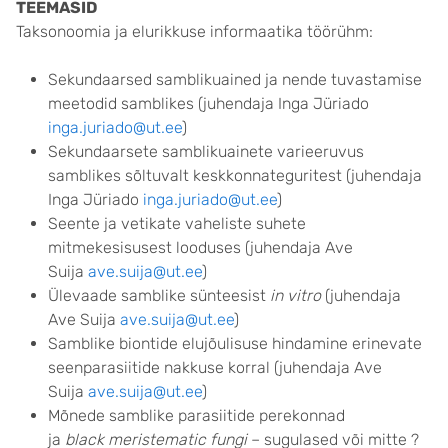
TEEMASID
Taksonoomia ja elurikkuse informaatika töörühm:
Sekundaarsed samblikuained ja nende tuvastamise
meetodid samblikes (juhendaja Inga Jüriado
inga.juriado@ut.ee
)
Sekundaarsete samblikuainete varieeruvus
samblikes sõltuvalt keskkonnateguritest (juhendaja
Inga Jüriado
inga.juriado@ut.ee
)
Seente ja vetikate vaheliste suhete
mitmekesisusest looduses (juhendaja Ave
Suija
ave.suija@ut.ee
)
Ülevaade samblike sünteesist
in vitro
(juhendaja
Ave Suija
ave.suija@ut.ee
)
Samblike biontide elujõulisuse hindamine erinevate
seenparasiitide nakkuse korral (juhendaja Ave
Suija
ave.suija@ut.ee
)
Mõnede samblike parasiitide perekonnad
ja
black
meristematic
fungi
– sugulased või mitte ?