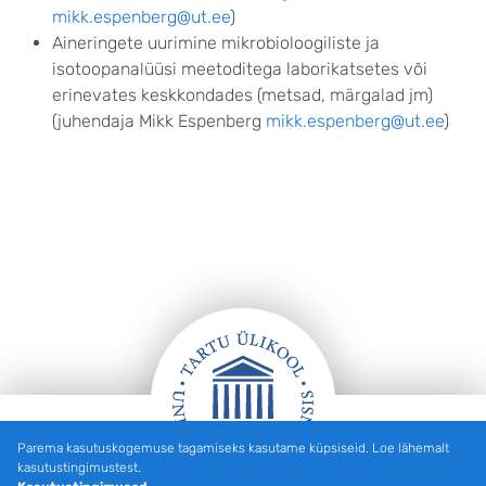
mikk.espenberg@ut.ee
)
Aineringete uurimine mikrobioloogiliste ja
isotoopanalüüsi meetoditega laborikatsetes või
erinevates keskkondades (metsad, märgalad jm)
(juhendaja Mikk Espenberg
mikk.espenberg@ut.ee
)
Parema kasutuskogemuse tagamiseks kasutame küpsiseid. Loe lähemalt
Jalus
kasutustingimustest.