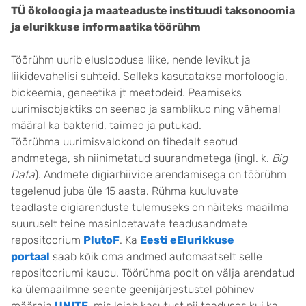
TÜ ökoloogia ja maateaduste instituudi taksonoomia
ja elurikkuse informaatika töörühm
Töörühm uurib eluslooduse liike, nende levikut ja
liikidevahelisi suhteid. Selleks kasutatakse morfoloogia,
biokeemia, geneetika jt meetodeid. Peamiseks
uurimisobjektiks on seened ja samblikud ning vähemal
määral ka bakterid, taimed ja putukad.
Töörühma uurimisvaldkond on tihedalt seotud
andmetega, sh niinimetatud suurandmetega (ingl. k.
Big
Data
). Andmete digiarhiivide arendamisega on töörühm
tegelenud juba üle 15 aasta. Rühma kuuluvate
teadlaste digiarenduste tulemuseks on näiteks maailma
suuruselt teine masinloetavate teadusandmete
repositoorium
PlutoF
. Ka
Eesti eElurikkuse
portaal
saab kõik oma andmed automaatselt selle
repositooriumi kaudu. Töörühma poolt on välja arendatud
ka ülemaailmne seente geenijärjestustel põhinev
määraja
UNITE
, mis leiab kasutust nii teaduses kui ka