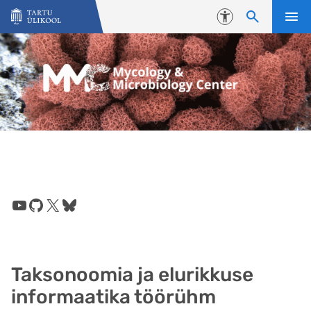
Liigu edasi põhisisu juurde
Juurdepääsetavus
YouTube
GitHub
X
Bluesky
Taksonoomia ja elurikkuse
informaatika töörühm